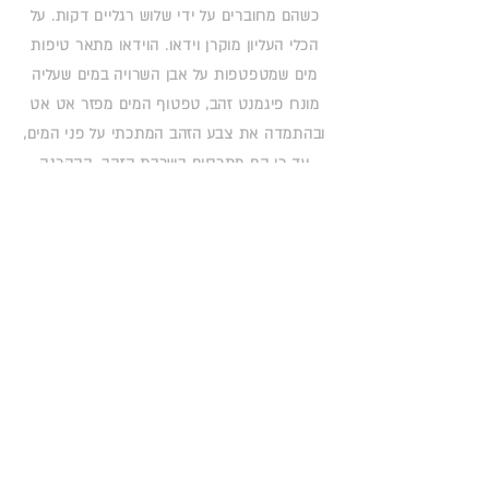
כשהם מחוברים על ידי שלוש רגליים דקות. על
הכלי העליון מוקרן וידאו. הוידאו מתאר טיפות
מים שמטפטפות על אבן השרויה במים שעליה
מונח פיגמנט זהב, טפטוף המים מפזר אט אט
ובהתמדה את צבע הזהב המתכתי על פני המים,
עד כי הם מתכסים בשכבת הזהב. ההקרנה
עשויה בהתאמה מדויקת לכלי כך שלצופה לוקח
זמן להבין שמה שהוא רואה הוא הקרנת וידאו
ולא מים ממשיים.
במקביל לטפטוף המוקרן על הכלי העליון
מתרחש טפטוף ממשי של מים מתחתית הכלי
העליון, המים שמקורם במנגנון נסתר, משמיעים
קול טפטוף ונקווים כל העת על הכלי התחתון
אך לעולם לא ממלאים אותו, ונדמה למתבונן כי
הם התגשמות בחומר של האור המוקרן על הכלי
העליון,
כאילו המים העליונים מתממשים למים